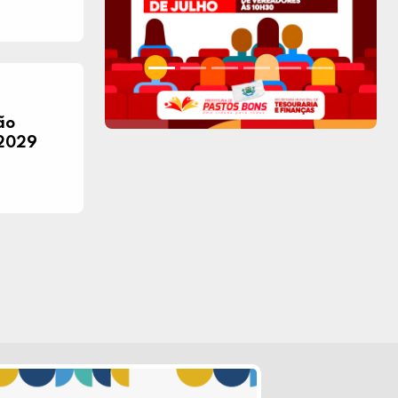
ão
/2029