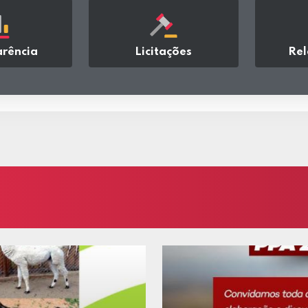
rência
Licitações
Rel
sar
acessar