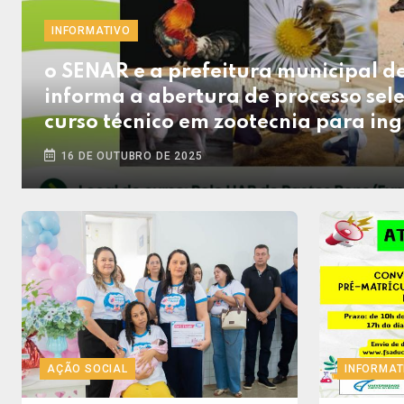
INFORMATIVO
o SENAR e a prefeitura municipal de
informa a abertura de processo sele
curso técnico em zootecnia para in
16 DE OUTUBRO DE 2025
AÇÃO SOCIAL
INFORMAT