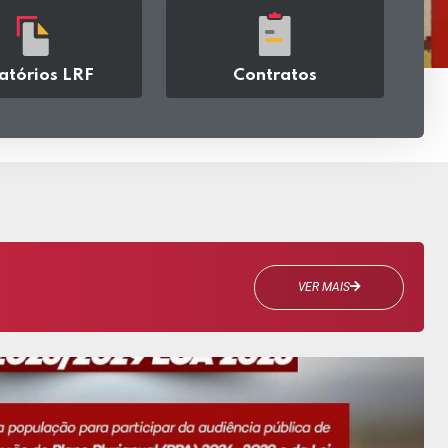
atórios LRF
Contratos
acessar
acessar
VER MAIS