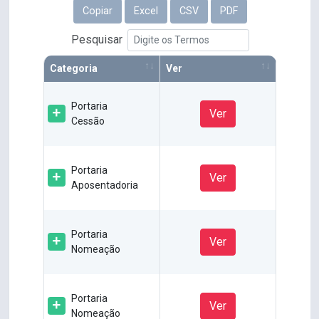
Copiar
Excel
CSV
PDF
Pesquisar
Categoria
Ver
Portaria
Ver
Cessão
Portaria
Ver
Aposentadoria
Portaria
Ver
Nomeação
Portaria
Ver
Nomeação