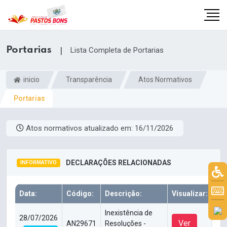
Portarias
|
Lista Completa de Portarias
inicio
Transparência
Atos Normativos
Portarias
Atos normativos atualizado em:
16/11/2026
DECLARAÇÕES RELACIONADAS
INFORMATIVO
m
Data:
Código:
Descrição:
Visualizar:
Inexistência de
28/07/2026
Ver
AN29671
Resoluções -