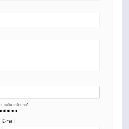
estação anônima?
anônima.
E-mail