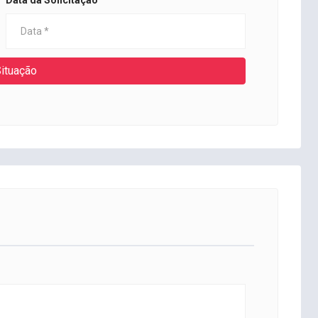
Data da Solicitação
ituação