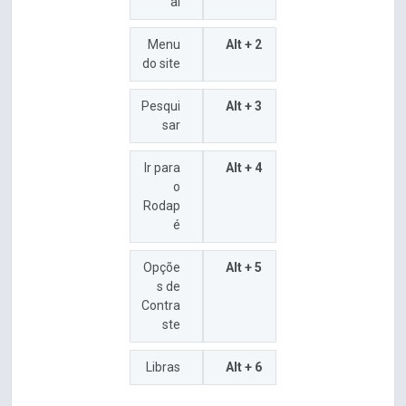
al
Menu
Alt + 2
do site
Pesqui
Alt + 3
sar
Ir para
Alt + 4
o
Rodap
é
Opçõe
Alt + 5
s de
Contra
ste
Libras
Alt + 6